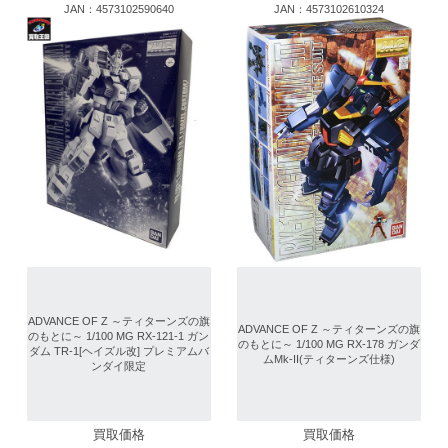
JAN：4573102590640
JAN：4573102610324
ADVANCE OF Z ～ティターンズの旗
ADVANCE OF Z ～ティターンズの旗
のもとに～ 1/100 MG RX-121-1 ガン
のもとに～ 1/100 MG RX-178 ガンダ
ダム TR-1[ヘイズル改] プレミアムバ
ムMk-II(ティターンズ仕様)
ンダイ限定
買取価格
買取価格