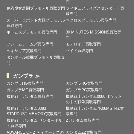
門
創彩少女庭園プラモデル買取専門
フィギュアライズスタンダード買
取専門
スーパーロボット大戦プラモデル
マクロスプラモデル買取専門
買取専門
ボトムズプラモデル買取専門
30 MINUTES MISSIONS買取専
門
フレームアームズ買取専門
モデロイド買取専門
ヘキサギア買取専門
ゾイド買取専門
ダンボール戦機プラモデル買取専
門
ガンプラ ≫
ガンプラHG買取専門
ガンプラRG買取専門
ガンプラMG買取専門
ガンプラPG買取専門
機動戦士ガンダム買取専門
機動戦士ガンダム0080 ポケット
の中の戦争買取専門
機動戦士ガンダム0083
機動戦士ガンダム 第08MS小隊買
STARDUST MEMORY買取専門
取専門
機動戦士ガンダム サンダーボル
Zガンダム買取専門
ト買取専門
ADVANCE OF Ζ ティターンズの
ガンダムZZ買取専門