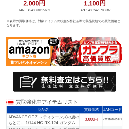
2,000円
1,100円
JAN：4549660195689
JAN：4902425700687
※表示の買取価格は、対象アイテムの状態が弊社基準で美品状態での買取価格と
なります。
買取強化中アイテムリスト
商品名
買取価格
JANコード
ADVANCE OF Z ～ティターンズの旗の
3,800円
4573102613943
もとに～ 1/144 HG RX-124 ガンダム
TR-6 ハイゼンスレイII プレミアムバン