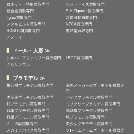
ロボット・特撮買取専門
ホットトイズ買取専門
超合金買取専門
S.H.Figuarts買取専門
figma買取専門
超像可動買取専門
メタルビルド買取専門
NECA買取専門
ROBOT魂買取専門
海洋堂買取専門
アメトイ
ドール・人形 ≫
シルバニアファミリー買取専門
LEGO買取専門
ぷちサンプル
プラモデル ≫
飛行機プラモデル買取専門
海外メーカー車プラモデル買取専
門
国産車プラモデル買取専門
バイクプラモデル買取専門
船プラモデル買取専門
ミリタリープラモデル買取専門
戦車プラモデル買取専門
戦闘機プラモデル買取専門
戦艦プラモデル買取専門
城プラモデル買取専門
ミニ四駆買取専門
美少女プラモデル買取専門
メガミデバイス買取専門
フレームアームズ・ガール買取専