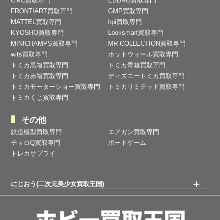
CMC買取専門
EBBRO買取専門
FRONTIART買取専門
GMP買取専門
MATTEL買取専門
hpi買取専門
KYOSHO買取専門
Looksmart買取専門
MINICHAMPS買取専門
MR COLLECTION買取専門
wits買取専門
ホットウィール買取専門
トミカ黒箱買取専門
トミカ青箱買取専門
トミカ赤箱買取専門
ディズニートミカ買取専門
トミカモーターショー買取専門
トミカリミテッド買取専門
トミカくじ買取専門
その他
鉄道模型買取専門
エアガン買取専門
チョロQ買取専門
ボードゲーム
トレカサプライ
にじおう(二次元美少女買取王国)