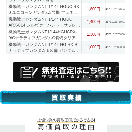
機動戦士ガンダムNT 1/144 HGUC RX-
1,800円
4573102577634
0 ユニコーンガンダム3号機 フェネク
ス デストロイモード(ナラティブver.)
機動戦士ガンダムNT 1/144 HGUC
1,400円
4573102576941
最終決戦仕様 ガンダムベース限定
ARX-014 シルヴァ・バレト・サプレッ
サー
機動戦士ガンダムNT1/144HGUCRX-
1,300円
4573102576606
9/CナラティブガンダムC装備クリアカ
ラーver.イベント限定
機動戦士ガンダムNT 1/144 HG RX-9
1,000円
4573102589880
ナラティブガンダム B装備 ガンダムベ
ース限定