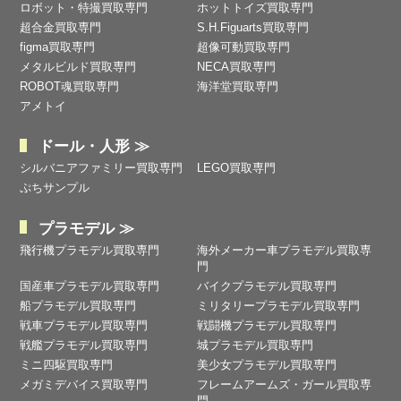
ロボット・特撮買取専門
ホットトイズ買取専門
超合金買取専門
S.H.Figuarts買取専門
figma買取専門
超像可動買取専門
メタルビルド買取専門
NECA買取専門
ROBOT魂買取専門
海洋堂買取専門
アメトイ
ドール・人形 ≫
シルバニアファミリー買取専門
LEGO買取専門
ぷちサンプル
プラモデル ≫
飛行機プラモデル買取専門
海外メーカー車プラモデル買取専
門
国産車プラモデル買取専門
バイクプラモデル買取専門
船プラモデル買取専門
ミリタリープラモデル買取専門
戦車プラモデル買取専門
戦闘機プラモデル買取専門
戦艦プラモデル買取専門
城プラモデル買取専門
ミニ四駆買取専門
美少女プラモデル買取専門
メガミデバイス買取専門
フレームアームズ・ガール買取専
門