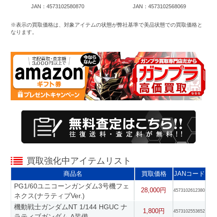
JAN：4573102580870
JAN：4573102568069
※表示の買取価格は、対象アイテムの状態が弊社基準で美品状態での買取価格と
なります。
買取強化中アイテムリスト
商品名
買取価格
JANコード
PG1/60ユニコーンガンダム3号機フェ
28,000円
4573102612380
ネクス(ナラティブVer.)
機動戦士ガンダムNT 1/144 HGUC ナ
1,800円
4573102553652
ラティブガンダム A装備