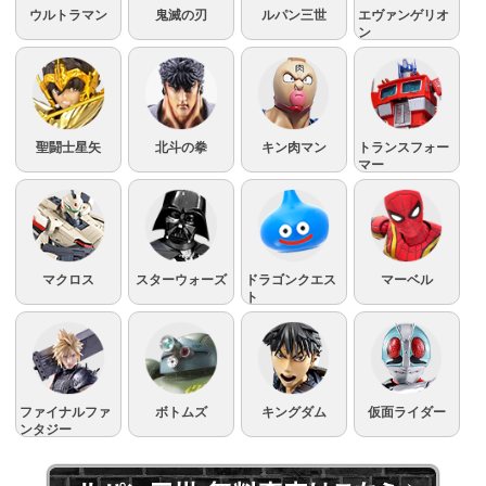
ウルトラマン
鬼滅の刃
ルパン三世
エヴァンゲリオ
ン
聖闘士星矢
北斗の拳
キン肉マン
トランスフォー
マー
マクロス
スターウォーズ
ドラゴンクエス
マーベル
ト
ファイナルファ
ボトムズ
キングダム
仮面ライダー
ンタジー