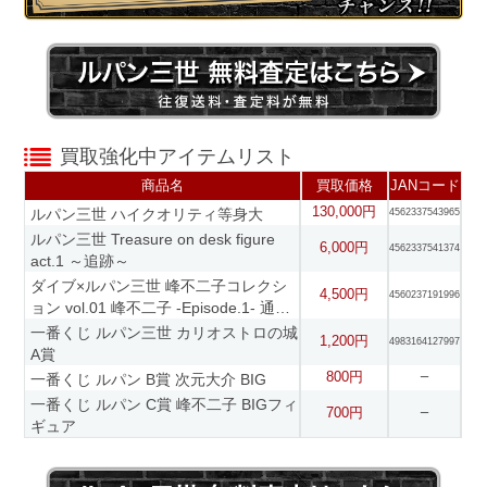
買取強化中アイテムリスト
商品名
買取価格
JANコード
130,000円
ルパン三世 ハイクオリティ等身大
4562337543965
ルパン三世 Treasure on desk figure
6,000円
4562337541374
act.1 ～追跡～
ダイブ×ルパン三世 峰不二子コレクシ
4,500円
4560237191996
ョン vol.01 峰不二子 -Episode.1- 通常
版
一番くじ ルパン三世 カリオストロの城
1,200円
4983164127997
A賞
800円
一番くじ ルパン B賞 次元大介 BIG
ー
一番くじ ルパン C賞 峰不二子 BIGフィ
700円
ー
ギュア