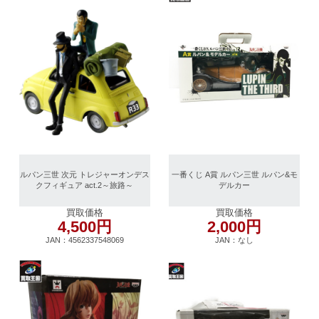
ルパン三世 次元 トレジャーオンデス
一番くじ A賞 ルパン三世 ルパン&モ
クフィギュア act.2～旅路～
デルカー
買取価格
買取価格
4,500円
2,000円
JAN：4562337548069
JAN：なし