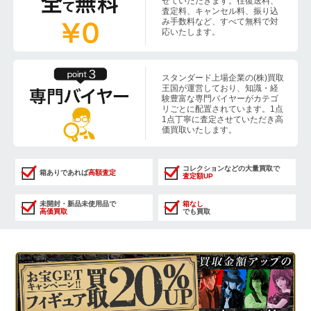
せていただきます。往復送料、
査定料、キャンセル料、振り込
み手数料など、すべて無料で対
応いたします。
スタンダード上場企業の(株)買取
王国が運営しており、知識・経
験豊富な専門バイヤーがカテゴ
リごとに配置されています。1点
1点丁寧に査定させていただき高
価買取いたします。
コレクションなどの大量買取で
箱ありであれば
高額査定
査定額UP
未開封・新品未使用品で
箱なし
高価買取
でも買取