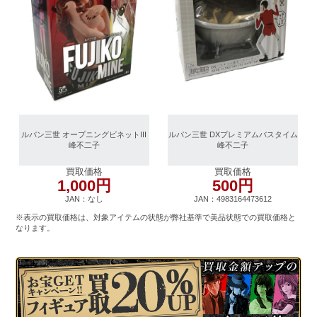
ルパン三世 オープニングビネットIII
ルパン三世 DXプレミアムバスタイム
峰不二子
峰不二子
買取価格
買取価格
1,000円
500円
JAN：なし
JAN：4983164473612
※表示の買取価格は、対象アイテムの状態が弊社基準で美品状態での買取価格と
なります。