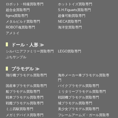
ロボット・特撮買取専門
ホットトイズ買取専門
超合金買取専門
S.H.Figuarts買取専門
figma買取専門
超像可動買取専門
メタルビルド買取専門
NECA買取専門
ROBOT魂買取専門
海洋堂買取専門
アメトイ
ドール・人形 ≫
シルバニアファミリー買取専門
LEGO買取専門
ぷちサンプル
プラモデル ≫
飛行機プラモデル買取専門
海外メーカー車プラモデル買取専
門
国産車プラモデル買取専門
バイクプラモデル買取専門
船プラモデル買取専門
ミリタリープラモデル買取専門
戦車プラモデル買取専門
戦闘機プラモデル買取専門
戦艦プラモデル買取専門
城プラモデル買取専門
ミニ四駆買取専門
美少女プラモデル買取専門
メガミデバイス買取専門
フレームアームズ・ガール買取専