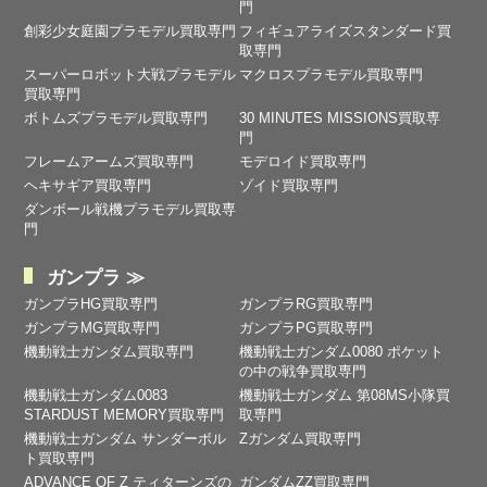
門
創彩少女庭園プラモデル買取専門
フィギュアライズスタンダード買
取専門
スーパーロボット大戦プラモデル
マクロスプラモデル買取専門
買取専門
ボトムズプラモデル買取専門
30 MINUTES MISSIONS買取専
門
フレームアームズ買取専門
モデロイド買取専門
ヘキサギア買取専門
ゾイド買取専門
ダンボール戦機プラモデル買取専
門
ガンプラ ≫
ガンプラHG買取専門
ガンプラRG買取専門
ガンプラMG買取専門
ガンプラPG買取専門
機動戦士ガンダム買取専門
機動戦士ガンダム0080 ポケット
の中の戦争買取専門
機動戦士ガンダム0083
機動戦士ガンダム 第08MS小隊買
STARDUST MEMORY買取専門
取専門
機動戦士ガンダム サンダーボル
Zガンダム買取専門
ト買取専門
ADVANCE OF Ζ ティターンズの
ガンダムZZ買取専門