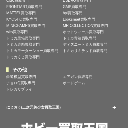
CMC買取専門
EBBRO買取専門
FRONTIART買取専門
GMP買取専門
MATTEL買取専門
hpi買取専門
KYOSHO買取専門
Looksmart買取専門
MINICHAMPS買取専門
MR COLLECTION買取専門
wits買取専門
ホットウィール買取専門
トミカ黒箱買取専門
トミカ青箱買取専門
トミカ赤箱買取専門
ディズニートミカ買取専門
トミカモーターショー買取専門
トミカリミテッド買取専門
トミカくじ買取専門
その他
鉄道模型買取専門
エアガン買取専門
チョロQ買取専門
ボードゲーム
トレカサプライ
にじおう(二次元美少女買取王国)