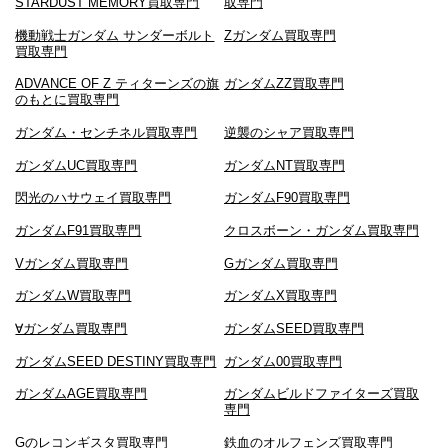
STARDUST MEMORY買取専門
取専門
機動戦士ガンダム サンダーボルト
Zガンダム買取専門
買取専門
ADVANCE OF Ζ ティターンズの旗
ガンダムZZ買取専門
のもとに買取専門
ガンダム・センチネル買取専門
逆襲のシャア買取専門
ガンダムUC買取専門
ガンダムNT買取専門
閃光のハサウェイ買取専門
ガンダムF90買取専門
ガンダムF91買取専門
クロスボーン・ガンダム買取専門
Vガンダム買取専門
Gガンダム買取専門
ガンダムW買取専門
ガンダムX買取専門
∀ガンダム買取専門
ガンダムSEED買取専門
ガンダムSEED DESTINY買取専門
ガンダム00買取専門
ガンダムAGE買取専門
ガンダムビルドファイターズ買取
専門
Gのレコンギスタ買取専門
鉄血のオルフェンズ買取専門