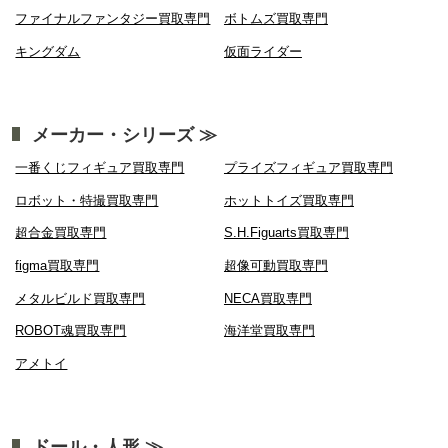
ファイナルファンタジー買取専門
ボトムズ買取専門
キングダム
仮面ライダー
メーカー・シリーズ ≫
一番くじフィギュア買取専門
プライズフィギュア買取専門
ロボット・特撮買取専門
ホットトイズ買取専門
超合金買取専門
S.H.Figuarts買取専門
figma買取専門
超像可動買取専門
メタルビルド買取専門
NECA買取専門
ROBOT魂買取専門
海洋堂買取専門
アメトイ
ドール・人形 ≫