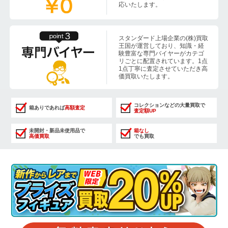
応いたします。
スタンダード上場企業の(株)買取
王国が運営しており、知識・経
験豊富な専門バイヤーがカテゴ
リごとに配置されています。1点
1点丁寧に査定させていただき高
価買取いたします。
コレクションなどの大量買取で
箱ありであれば
高額査定
査定額UP
未開封・新品未使用品で
箱なし
高価買取
でも買取