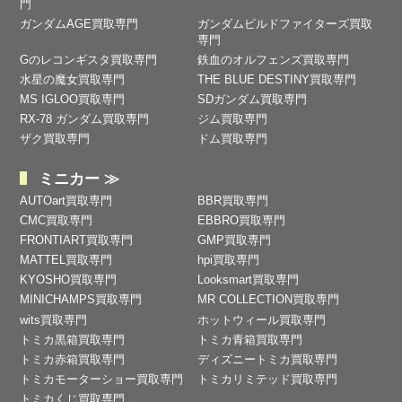
門
ガンダムAGE買取専門
ガンダムビルドファイターズ買取
専門
Gのレコンギスタ買取専門
鉄血のオルフェンズ買取専門
水星の魔女買取専門
THE BLUE DESTINY買取専門
MS IGLOO買取専門
SDガンダム買取専門
RX-78 ガンダム買取専門
ジム買取専門
ザク買取専門
ドム買取専門
ミニカー ≫
AUTOart買取専門
BBR買取専門
CMC買取専門
EBBRO買取専門
FRONTIART買取専門
GMP買取専門
MATTEL買取専門
hpi買取専門
KYOSHO買取専門
Looksmart買取専門
MINICHAMPS買取専門
MR COLLECTION買取専門
wits買取専門
ホットウィール買取専門
トミカ黒箱買取専門
トミカ青箱買取専門
トミカ赤箱買取専門
ディズニートミカ買取専門
トミカモーターショー買取専門
トミカリミテッド買取専門
トミカくじ買取専門