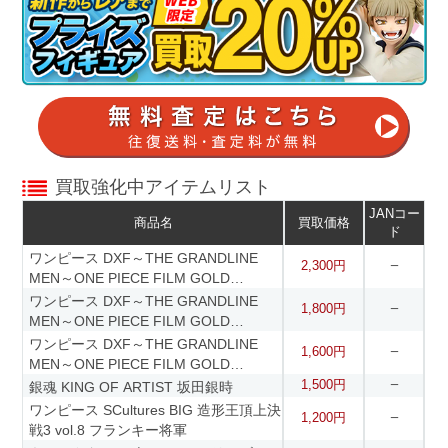
買取強化中アイテムリスト
JANコー
商品名
買取価格
ド
ワンピース DXF～THE GRANDLINE
2,300円
ー
MEN～ONE PIECE FILM GOLD
SPECIAL ナムコ限定 モンキー・D・ル
ワンピース DXF～THE GRANDLINE
1,800円
ー
フィ
MEN～ONE PIECE FILM GOLD
SPECIAL ナムコ限定 ロロノア・ゾロ
ワンピース DXF～THE GRANDLINE
1,600円
ー
MEN～ONE PIECE FILM GOLD
SPECIAL ナムコ限定 サンジ
1,500円
銀魂 KING OF ARTIST 坂田銀時
ー
ワンピース SCultures BIG 造形王頂上決
1,200円
ー
戦3 vol.8 フランキー将軍