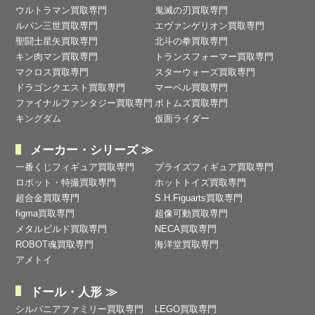
ウルトラマン買取専門
鬼滅の刃買取専門
ルパン三世買取専門
エヴァンゲリオン買取専門
聖闘士星矢買取専門
北斗の拳買取専門
キン肉マン買取専門
トランスフォーマー買取専門
マクロス買取専門
スターウォーズ買取専門
ドラゴンクエスト買取専門
マーベル買取専門
ファイナルファンタジー買取専門
ボトムズ買取専門
キングダム
仮面ライダー
メーカー・シリーズ ≫
一番くじフィギュア買取専門
プライズフィギュア買取専門
ロボット・特撮買取専門
ホットトイズ買取専門
超合金買取専門
S.H.Figuarts買取専門
figma買取専門
超像可動買取専門
メタルビルド買取専門
NECA買取専門
ROBOT魂買取専門
海洋堂買取専門
アメトイ
ドール・人形 ≫
シルバニアファミリー買取専門
LEGO買取専門