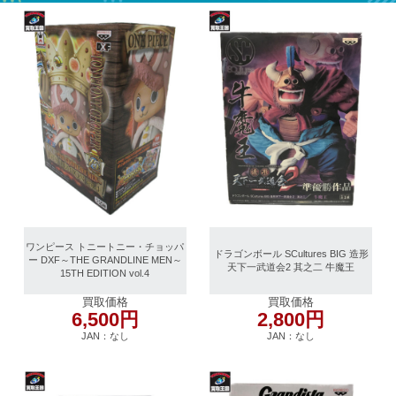
ワンピース トニートニー・チョッパ
ドラゴンボール SCultures BIG 造形
ー DXF～THE GRANDLINE MEN～
天下一武道会2 其之二 牛魔王
15TH EDITION vol.4
買取価格
買取価格
6,500円
2,800円
JAN：なし
JAN：なし