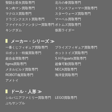
聖闘士星矢買取専門
北斗の拳買取専門
キン肉マン買取専門
トランスフォーマー買取専門
マクロス買取専門
スターウォーズ買取専門
ドラゴンクエスト買取専門
マーベル買取専門
ファイナルファンタジー買取専門
ボトムズ買取専門
キングダム
仮面ライダー
メーカー・シリーズ ≫
一番くじフィギュア買取専門
プライズフィギュア買取専門
ロボット・特撮買取専門
ホットトイズ買取専門
超合金買取専門
S.H.Figuarts買取専門
figma買取専門
超像可動買取専門
メタルビルド買取専門
NECA買取専門
ROBOT魂買取専門
海洋堂買取専門
アメトイ
ドール・人形 ≫
シルバニアファミリー買取専門
LEGO買取専門
ぷちサンプル