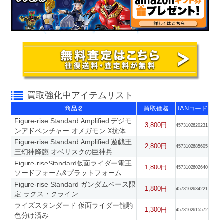
買取強化中アイテムリスト
商品名
買取価格
JANコード
Figure-rise Standard Amplified デジモ
3,800円
4573102620231
ンアドベンチャー オメガモン X抗体
Figure-rise Standard Amplified 遊戯王
2,800円
4573102685605
三幻神降臨 オベリスクの巨神兵
Figure-riseStandard仮面ライダー電王
1,800円
4573102602640
ソードフォーム&プラットフォーム
Figure-rise Standard ガンダムベース限
1,800円
4573102634221
定 ラクス・クライン
ライズスタンダード 仮面ライダー龍騎
1,300円
4573102615572
色分け済み