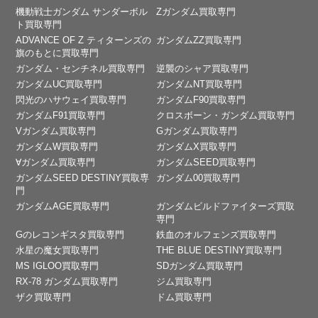
機動戦士ガンダム サンダーボル
Zガンダム買取専門
ト買取専門
ADVANCE OF Ζ ティターンズの
ガンダムZZ買取専門
旗のもとに買取専門
ガンダム・センチネル買取専門
逆襲のシャア買取専門
ガンダムUC買取専門
ガンダムNT買取専門
閃光のハサウェイ買取専門
ガンダムF90買取専門
ガンダムF91買取専門
クロスボーン・ガンダム買取専門
Vガンダム買取専門
Gガンダム買取専門
ガンダムW買取専門
ガンダムX買取専門
∀ガンダム買取専門
ガンダムSEED買取専門
ガンダムSEED DESTINY買取専
ガンダム00買取専門
門
ガンダムAGE買取専門
ガンダムビルドファイターズ買取
専門
Gのレコンギスタ買取専門
鉄血のオルフェンズ買取専門
水星の魔女買取専門
THE BLUE DESTINY買取専門
MS IGLOO買取専門
SDガンダム買取専門
RX-78 ガンダム買取専門
ジム買取専門
ザク買取専門
ドム買取専門