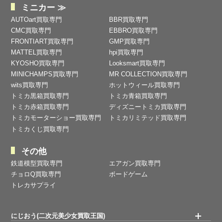
ミニカー ≫
AUTOart買取専門
BBR買取専門
CMC買取専門
EBBRO買取専門
FRONTIART買取専門
GMP買取専門
MATTEL買取専門
hpi買取専門
KYOSHO買取専門
Looksmart買取専門
MINICHAMPS買取専門
MR COLLECTION買取専門
wits買取専門
ホットウィール買取専門
トミカ黒箱買取専門
トミカ青箱買取専門
トミカ赤箱買取専門
ディズニートミカ買取専門
トミカモーターショー買取専門
トミカリミテッド買取専門
トミカくじ買取専門
その他
鉄道模型買取専門
エアガン買取専門
チョロQ買取専門
ボードゲーム
トレカサプライ
にじおう(二次元美少女買取王国)