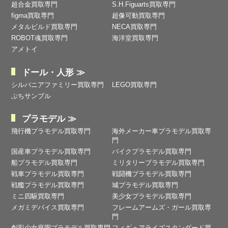
超合金買取専門
S.H.Figuarts買取専門
figma買取専門
超像可動買取専門
メタルビルド買取専門
NECA買取専門
ROBOT魂買取専門
海洋堂買取専門
アメトイ
ドール・人形 ≫
シルバニアファミリー買取専門
LEGO買取専門
ぷちサンプル
プラモデル ≫
飛行機プラモデル買取専門
海外メーカー車プラモデル買取専
門
国産車プラモデル買取専門
バイクプラモデル買取専門
船プラモデル買取専門
ミリタリープラモデル買取専門
戦車プラモデル買取専門
戦闘機プラモデル買取専門
戦艦プラモデル買取専門
城プラモデル買取専門
ミニ四駆買取専門
美少女プラモデル買取専門
メガミデバイス買取専門
フレームアームズ・ガール買取専
門
創彩少女庭園プラモデル買取専門
フィギュアライズスタンダード買