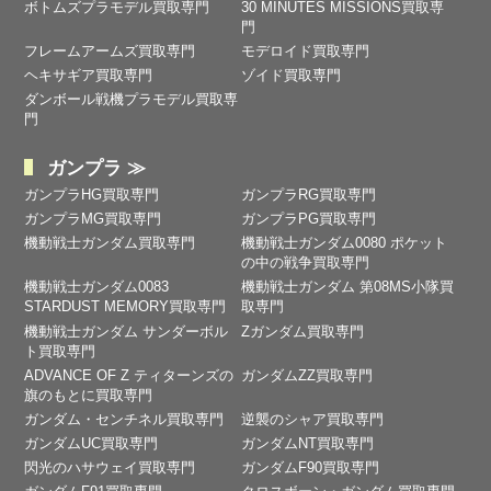
ボトムズプラモデル買取専門
30 MINUTES MISSIONS買取専
門
フレームアームズ買取専門
モデロイド買取専門
ヘキサギア買取専門
ゾイド買取専門
ダンボール戦機プラモデル買取専
門
ガンプラ ≫
ガンプラHG買取専門
ガンプラRG買取専門
ガンプラMG買取専門
ガンプラPG買取専門
機動戦士ガンダム買取専門
機動戦士ガンダム0080 ポケット
の中の戦争買取専門
機動戦士ガンダム0083
機動戦士ガンダム 第08MS小隊買
STARDUST MEMORY買取専門
取専門
機動戦士ガンダム サンダーボル
Zガンダム買取専門
ト買取専門
ADVANCE OF Ζ ティターンズの
ガンダムZZ買取専門
旗のもとに買取専門
ガンダム・センチネル買取専門
逆襲のシャア買取専門
ガンダムUC買取専門
ガンダムNT買取専門
閃光のハサウェイ買取専門
ガンダムF90買取専門