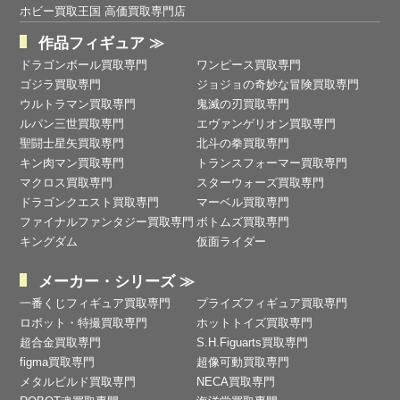
ホビー買取王国 高価買取専門店
作品フィギュア ≫
ドラゴンボール買取専門
ワンピース買取専門
ゴジラ買取専門
ジョジョの奇妙な冒険買取専門
ウルトラマン買取専門
鬼滅の刃買取専門
ルパン三世買取専門
エヴァンゲリオン買取専門
聖闘士星矢買取専門
北斗の拳買取専門
キン肉マン買取専門
トランスフォーマー買取専門
マクロス買取専門
スターウォーズ買取専門
ドラゴンクエスト買取専門
マーベル買取専門
ファイナルファンタジー買取専門
ボトムズ買取専門
キングダム
仮面ライダー
メーカー・シリーズ ≫
一番くじフィギュア買取専門
プライズフィギュア買取専門
ロボット・特撮買取専門
ホットトイズ買取専門
超合金買取専門
S.H.Figuarts買取専門
figma買取専門
超像可動買取専門
メタルビルド買取専門
NECA買取専門